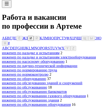
Работа и вакансии
по профессии в Артеме
А
Б
В
Г
Д
Е
Ж
З
К
Л
М
Н
О
П
Р
С
Т
У
Ф
Х
Ц
Ч
Ш
Э
Ю
Ё
И
Й
Щ
Ы
#
Я
A
B
C
D
E
F
G
H
I
J
K
L
M
N
O
P
Q
R
S
T
U
V
W
X
Y
Z
инженер по наладке и испытаниям
2
инженер по наладке и испытаниям электрооборудования
инженер по насосному оборудованию
1
инженер по научно-технической информации
инженер по нормированию труда
инженер по нормоконтролю
2
инженер по оборудованию
37
инженер по обследованию зданий и сооружений
инженер по обслуживанию
18
инженер по обслуживанию банкоматов
инженер по обслуживанию газового оборудования
1
инженер по обслуживанию здания
2
инженер по обслуживанию оборудования
16