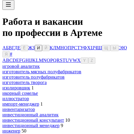
Работа и вакансии
по профессии в Артеме
А
Б
В
Г
Д
Е
Ж
З
К
Л
М
Н
О
П
Р
С
Т
У
Ф
Х
Ц
Ч
Ш
Э
Ю
Ё
И
Й
Щ
Ы
#
Я
A
B
C
D
E
F
G
H
I
J
K
L
M
N
O
P
Q
R
S
T
U
V
W
X
Y
Z
игровой аналитик
изготовитель мясных полуфабрикатов
изготовитель полуфабрикатов
изготовитель творога
изолировщик
1
икорный сомелье
иллюстратор
импорт-менеджер
1
инвентаризатор
инвестиционный аналитик
инвестиционный консультант
10
инвестиционный менеджер
9
инженер
50