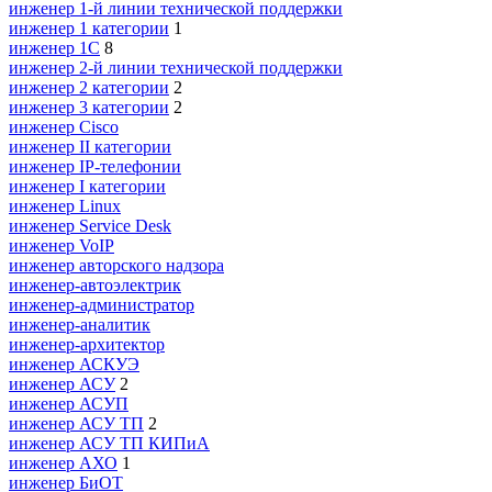
инженер 1-й линии технической поддержки
инженер 1 категории
1
инженер 1С
8
инженер 2-й линии технической поддержки
инженер 2 категории
2
инженер 3 категории
2
инженер Cisco
инженер II категории
инженер IP-телефонии
инженер I категории
инженер Linux
инженер Service Desk
инженер VoIP
инженер авторского надзора
инженер-автоэлектрик
инженер-администратор
инженер-аналитик
инженер-архитектор
инженер АСКУЭ
инженер АСУ
2
инженер АСУП
инженер АСУ ТП
2
инженер АСУ ТП КИПиА
инженер АХО
1
инженер БиОТ