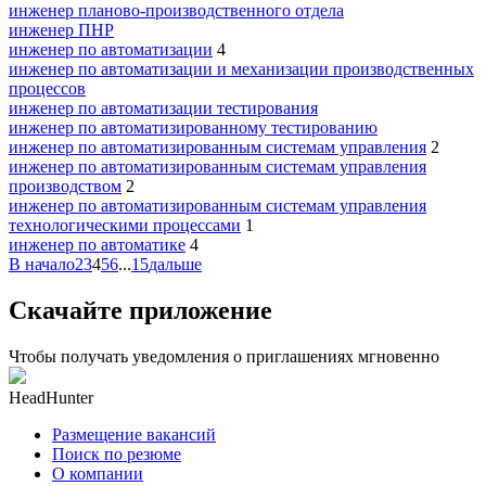
инженер планово-производственного отдела
инженер ПНР
инженер по автоматизации
4
инженер по автоматизации и механизации производственных
процессов
инженер по автоматизации тестирования
инженер по автоматизированному тестированию
инженер по автоматизированным системам управления
2
инженер по автоматизированным системам управления
производством
2
инженер по автоматизированным системам управления
технологическими процессами
1
инженер по автоматике
4
В начало
2
3
4
5
6
...
15
дальше
Скачайте приложение
Чтобы получать уведомления о приглашениях мгновенно
HeadHunter
Размещение вакансий
Поиск по резюме
О компании