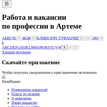
Работа и вакансии
по профессии в Артеме
А
Б
В
Г
Д
Е
Ж
З
И
К
Л
М
Н
О
П
Р
С
Т
У
Ф
Х
Ц
Ч
Ш
Э
Ю
Ё
Й
Щ
Ы
Я
#
A
B
C
D
E
F
G
H
I
J
K
L
M
N
O
P
Q
R
S
T
U
V
W
X
Y
Z
Xamarin developer
Скачайте приложение
Чтобы получать уведомления о приглашениях мгновенно
HeadHunter
Размещение вакансий
Поиск по резюме
О компании
Наши вакансии
Реклама на сайте