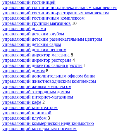
управляющий гостиницей
управляющий гостинично-развлекательным комплексом
управляющий гостинично-ресторанным комплексом
управляющий гостиничным комплексом
управляющий группой магазинов
10
управляющий делами
управляющий детским клубом
управляющий детским развлекательным центром
управляющий детским садом
управляющий детским центром
управляющий директор магазина
8
управляющий директор ресторана
4
управляющий директор салона красоты
1
управляющий домом
8
управляющий дополнительным офисом банка
управляющий животноводческим комплексом
управляющий жилым комплексом
управляющий загородным домом
управляющий интернет-магазином
управляющий кафе
2
управляющий кинотеатром
управляющий клиникой
управляющий клубом
3
управляющий коммерческой недвижимостью
управляющий коттеджным поселком