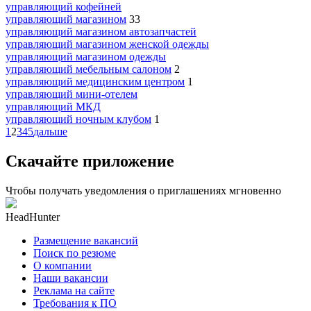
управляющий кофейней
управляющий магазином
33
управляющий магазином автозапчастей
управляющий магазином женской одежды
управляющий магазином одежды
управляющий мебельным салоном
2
управляющий медицинским центром
1
управляющий мини-отелем
управляющий МКД
управляющий ночным клубом
1
1
2
3
4
5
дальше
Скачайте приложение
Чтобы получать уведомления о приглашениях мгновенно
HeadHunter
Размещение вакансий
Поиск по резюме
О компании
Наши вакансии
Реклама на сайте
Требования к ПО