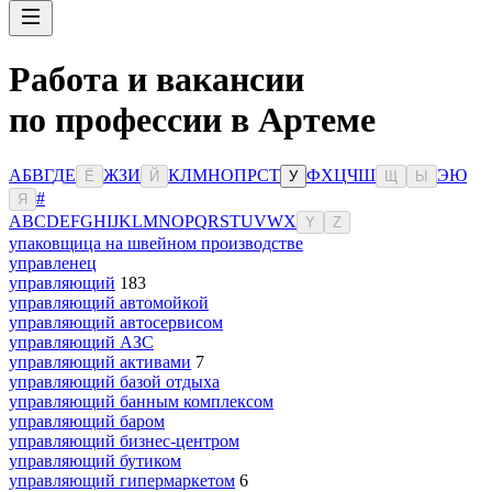
Работа и вакансии
по профессии в Артеме
А
Б
В
Г
Д
Е
Ж
З
И
К
Л
М
Н
О
П
Р
С
Т
Ф
Х
Ц
Ч
Ш
Э
Ю
Ё
Й
У
Щ
Ы
#
Я
A
B
C
D
E
F
G
H
I
J
K
L
M
N
O
P
Q
R
S
T
U
V
W
X
Y
Z
упаковщица на швейном производстве
управленец
управляющий
183
управляющий автомойкой
управляющий автосервисом
управляющий АЗС
управляющий активами
7
управляющий базой отдыха
управляющий банным комплексом
управляющий баром
управляющий бизнес-центром
управляющий бутиком
управляющий гипермаркетом
6