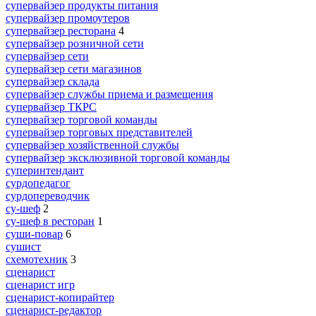
супервайзер продукты питания
супервайзер промоутеров
супервайзер ресторана
4
супервайзер розничной сети
супервайзер сети
супервайзер сети магазинов
супервайзер склада
супервайзер службы приема и размещения
супервайзер ТКРС
супервайзер торговой команды
супервайзер торговых представителей
супервайзер хозяйственной службы
супервайзер эксклюзивной торговой команды
суперинтендант
сурдопедагог
сурдопереводчик
су-шеф
2
су-шеф в ресторан
1
суши-повар
6
сушист
схемотехник
3
сценарист
сценарист игр
сценарист-копирайтер
сценарист-редактор