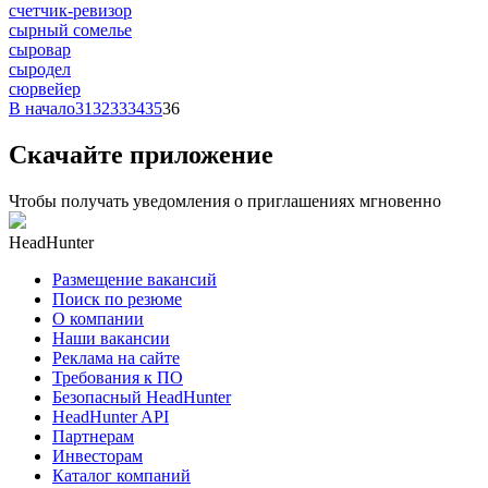
счетчик-ревизор
сырный сомелье
сыровар
сыродел
сюрвейер
В начало
31
32
33
34
35
36
Скачайте приложение
Чтобы получать уведомления о приглашениях мгновенно
HeadHunter
Размещение вакансий
Поиск по резюме
О компании
Наши вакансии
Реклама на сайте
Требования к ПО
Безопасный HeadHunter
HeadHunter API
Партнерам
Инвесторам
Каталог компаний