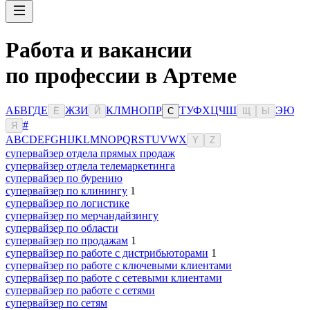
Работа и вакансии
по профессии в Артеме
А
Б
В
Г
Д
Е
Ж
З
И
К
Л
М
Н
О
П
Р
Т
У
Ф
Х
Ц
Ч
Ш
Э
Ю
Ё
Й
С
Щ
Ы
#
Я
A
B
C
D
E
F
G
H
I
J
K
L
M
N
O
P
Q
R
S
T
U
V
W
X
Y
Z
супервайзер отдела прямых продаж
супервайзер отдела телемаркетинга
супервайзер по бурению
супервайзер по клинингу
1
супервайзер по логистике
супервайзер по мерчандайзингу
супервайзер по области
супервайзер по продажам
1
супервайзер по работе с дистрибьюторами
1
супервайзер по работе с ключевыми клиентами
супервайзер по работе с сетевыми клиентами
супервайзер по работе с сетями
супервайзер по сетям