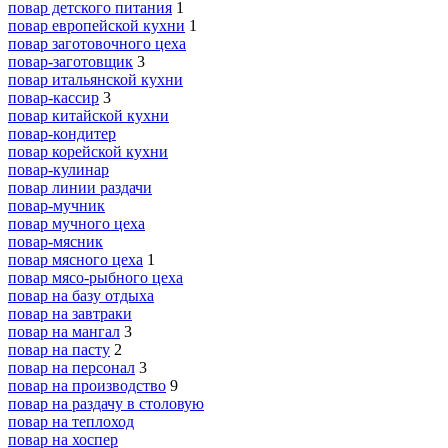
повар детского питания
1
повар европейской кухни
1
повар заготовочного цеха
повар-заготовщик
3
повар итальянской кухни
повар-кассир
3
повар китайской кухни
повар-кондитер
повар корейской кухни
повар-кулинар
повар линии раздачи
повар-мучник
повар мучного цеха
повар-мясник
повар мясного цеха
1
повар мясо-рыбного цеха
повар на базу отдыха
повар на завтраки
повар на мангал
3
повар на пасту
2
повар на персонал
3
повар на производство
9
повар на раздачу в столовую
повар на теплоход
повар на хоспер