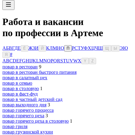
Работа и вакансии
по профессии в Артеме
А
Б
В
Г
Д
Е
Ж
З
И
К
Л
М
Н
О
Р
С
Т
У
Ф
Х
Ц
Ч
Ш
Э
Ю
Ё
Й
П
Щ
Ы
#
Я
A
B
C
D
E
F
G
H
I
J
K
L
M
N
O
P
Q
R
S
T
U
V
W
X
Y
Z
повар в ресторан
9
повар в ресторан быстрого питания
повар в салатный цех
повар в семью
повар в столовую
1
повар в фаст-фуд
повар в частный детский сад
повар выходного дня
3
повар горячего процесса
повар горячего цеха
3
повар горячего цеха в столовую
1
повар гриля
повар грузинской кухни