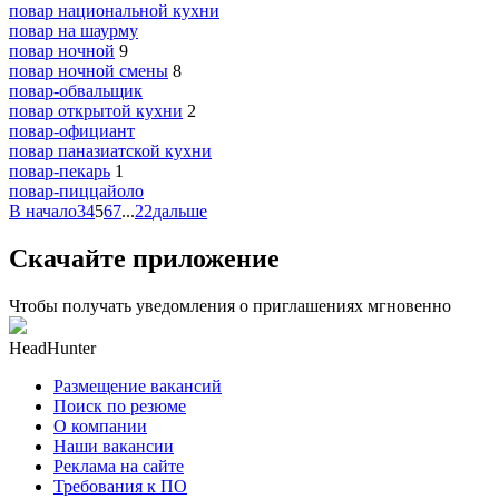
повар национальной кухни
повар на шаурму
повар ночной
9
повар ночной смены
8
повар-обвальщик
повар открытой кухни
2
повар-официант
повар паназиатской кухни
повар-пекарь
1
повар-пиццайоло
В начало
3
4
5
6
7
...
22
дальше
Скачайте приложение
Чтобы получать уведомления о приглашениях мгновенно
HeadHunter
Размещение вакансий
Поиск по резюме
О компании
Наши вакансии
Реклама на сайте
Требования к ПО