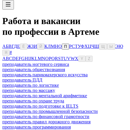
Работа и вакансии
по профессии в Артеме
А
Б
В
Г
Д
Е
Ж
З
И
К
Л
М
Н
О
Р
С
Т
У
Ф
Х
Ц
Ч
Ш
Э
Ю
Ё
Й
П
Щ
Ы
#
Я
A
B
C
D
E
F
G
H
I
J
K
L
M
N
O
P
Q
R
S
T
U
V
W
X
Y
Z
преподаватель ногтевого сервиса
преподаватель обществознания
преподаватель парикмахерского искусства
преподаватель ПДД
преподаватель по логистике
преподаватель по массажу
преподаватель по ментальной арифметике
преподаватель по охране труда
преподаватель по подготовке к IELTS
преподаватель по промышленной безопасности
преподаватель по финансовой грамотности
преподаватель правил дорожного движения
преподаватель программирования