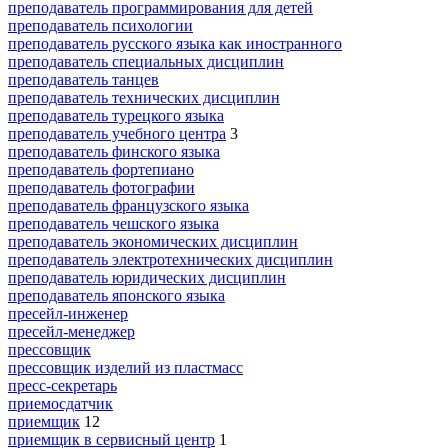
преподаватель программирования для детей
преподаватель психологии
преподаватель русского языка как иностранного
преподаватель специальных дисциплин
преподаватель танцев
преподаватель технических дисциплин
преподаватель турецкого языка
преподаватель учебного центра
3
преподаватель финского языка
преподаватель фортепиано
преподаватель фотографии
преподаватель французского языка
преподаватель чешского языка
преподаватель экономических дисциплин
преподаватель электротехнических дисциплин
преподаватель юридических дисциплин
преподаватель японского языка
пресейл-инженер
пресейл-менеджер
прессовщик
прессовщик изделий из пластмасс
пресс-секретарь
приемосдатчик
приемщик
12
приемщик в сервисный центр
1