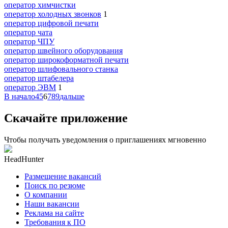
оператор химчистки
оператор холодных звонков
1
оператор цифровой печати
оператор чата
оператор ЧПУ
оператор швейного оборудования
оператор широкоформатной печати
оператор шлифовального станка
оператор штабелера
оператор ЭВМ
1
В начало
4
5
6
7
8
9
дальше
Скачайте приложение
Чтобы получать уведомления о приглашениях мгновенно
HeadHunter
Размещение вакансий
Поиск по резюме
О компании
Наши вакансии
Реклама на сайте
Требования к ПО