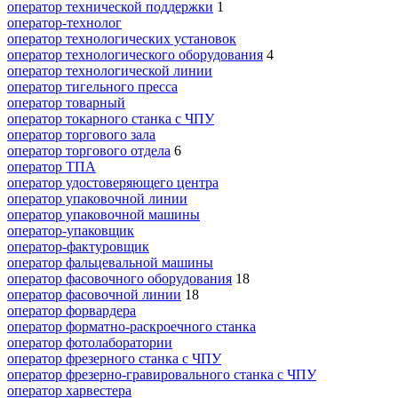
оператор технической поддержки
1
оператор-технолог
оператор технологических установок
оператор технологического оборудования
4
оператор технологической линии
оператор тигельного пресса
оператор товарный
оператор токарного станка с ЧПУ
оператор торгового зала
оператор торгового отдела
6
оператор ТПА
оператор удостоверяющего центра
оператор упаковочной линии
оператор упаковочной машины
оператор-упаковщик
оператор-фактуровщик
оператор фальцевальной машины
оператор фасовочного оборудования
18
оператор фасовочной линии
18
оператор форвардера
оператор форматно-раскроечного станка
оператор фотолаборатории
оператор фрезерного станка с ЧПУ
оператор фрезерно-гравировального станка с ЧПУ
оператор харвестера