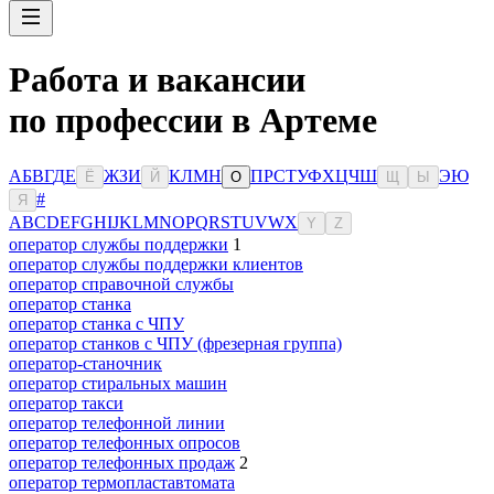
Работа и вакансии
по профессии в Артеме
А
Б
В
Г
Д
Е
Ж
З
И
К
Л
М
Н
П
Р
С
Т
У
Ф
Х
Ц
Ч
Ш
Э
Ю
Ё
Й
О
Щ
Ы
#
Я
A
B
C
D
E
F
G
H
I
J
K
L
M
N
O
P
Q
R
S
T
U
V
W
X
Y
Z
оператор службы поддержки
1
оператор службы поддержки клиентов
оператор справочной службы
оператор станка
оператор станка с ЧПУ
оператор станков с ЧПУ (фрезерная группа)
оператор-станочник
оператор стиральных машин
оператор такси
оператор телефонной линии
оператор телефонных опросов
оператор телефонных продаж
2
оператор термопластавтомата