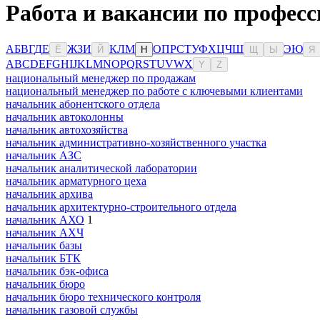
Работа и вакансии по професс
А
Б
В
Г
Д
Е
Ж
З
И
К
Л
М
О
П
Р
С
Т
У
Ф
Х
Ц
Ч
Ш
Э
Ю
Ё
Й
Н
Щ
Ы
Я
A
B
C
D
E
F
G
H
I
J
K
L
M
N
O
P
Q
R
S
T
U
V
W
X
Y
Z
национальный менеджер по продажам
национальный менеджер по работе с ключевыми клиентами
начальник абонентского отдела
начальник автоколонны
начальник автохозяйства
начальник административно-хозяйственного участка
начальник АЗС
начальник аналитической лаборатории
начальник арматурного цеха
начальник архива
начальник архитектурно-строительного отдела
начальник АХО
1
начальник АХЧ
начальник базы
начальник БТК
начальник бэк-офиса
начальник бюро
начальник бюро технического контроля
начальник газовой службы