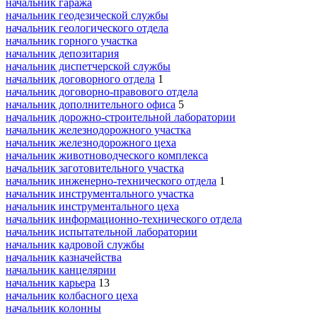
начальник гаража
начальник геодезической службы
начальник геологического отдела
начальник горного участка
начальник депозитария
начальник диспетчерской службы
начальник договорного отдела
1
начальник договорно-правового отдела
начальник дополнительного офиса
5
начальник дорожно-строительной лаборатории
начальник железнодорожного участка
начальник железнодорожного цеха
начальник животноводческого комплекса
начальник заготовительного участка
начальник инженерно-технического отдела
1
начальник инструментального участка
начальник инструментального цеха
начальник информационно-технического отдела
начальник испытательной лаборатории
начальник кадровой службы
начальник казначейства
начальник канцелярии
начальник карьера
13
начальник колбасного цеха
начальник колонны