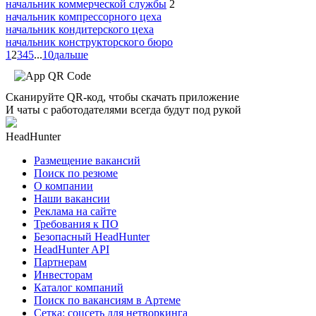
начальник коммерческой службы
2
начальник компрессорного цеха
начальник кондитерского цеха
начальник конструкторского бюро
1
2
3
4
5
...
10
дальше
Сканируйте QR-код, чтобы скачать приложение
И чаты с работодателями всегда будут под рукой
HeadHunter
Размещение вакансий
Поиск по резюме
О компании
Наши вакансии
Реклама на сайте
Требования к ПО
Безопасный HeadHunter
HeadHunter API
Партнерам
Инвесторам
Каталог компаний
Поиск по вакансиям в Артеме
Сетка: соцсеть для нетворкинга