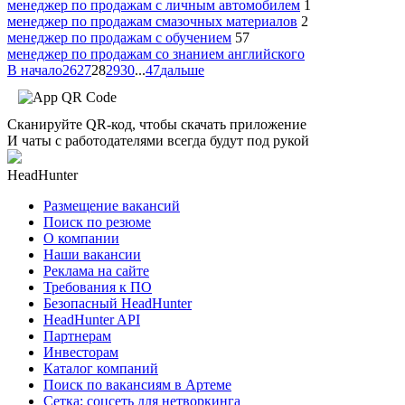
менеджер по продажам с личным автомобилем
1
менеджер по продажам смазочных материалов
2
менеджер по продажам с обучением
57
менеджер по продажам со знанием английского
В начало
26
27
28
29
30
...
47
дальше
Сканируйте QR-код, чтобы скачать приложение
И чаты с работодателями всегда будут под рукой
HeadHunter
Размещение вакансий
Поиск по резюме
О компании
Наши вакансии
Реклама на сайте
Требования к ПО
Безопасный HeadHunter
HeadHunter API
Партнерам
Инвесторам
Каталог компаний
Поиск по вакансиям в Артеме
Сетка: соцсеть для нетворкинга