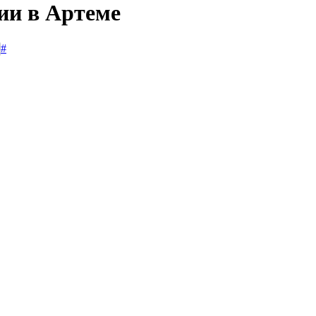
ии в Артеме
#