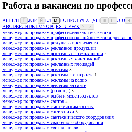
Работа и вакансии по професс
А
Б
В
Г
Д
Е
Ж
З
И
К
Л
Н
О
П
Р
С
Т
У
Ф
Х
Ц
Ч
Ш
Э
Ю
Ё
Й
М
Щ
Ы
Я
A
B
C
D
E
F
G
H
I
J
K
L
M
N
O
P
Q
R
S
T
U
V
W
X
Y
Z
менеджер по продажам профессиональной косметики
менеджер по продажам профессиональной косметики для волос
менеджер по продажам режущего инструмента
менеджер по продажам рекламной продукции
менеджер по продажам рекламных возможностей
2
менеджер по продажам рекламных конструкций
менеджер по продажам рекламных площадей
менеджер по продажам рекламы
3
менеджер по продажам рекламы в интернете
1
менеджер по продажам рекламы на радио
менеджер по продажам рекламы на сайте
менеджер по продажам (розница)
3
менеджер по продажам рыбы и морепродуктов
менеджер по продажам сайтов
2
менеджер по продажам с английским языком
менеджер по продажам сантехники
5
менеджер по продажам сантехнического оборудования
менеджер по продажам сварочного оборудования
менеджер по продажам светильников