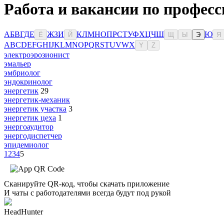
Работа и вакансии по професс
А
Б
В
Г
Д
Е
Ж
З
И
К
Л
М
Н
О
П
Р
С
Т
У
Ф
Х
Ц
Ч
Ш
Ю
Ё
Й
Щ
Ы
Э
Я
A
B
C
D
E
F
G
H
I
J
K
L
M
N
O
P
Q
R
S
T
U
V
W
X
Y
Z
электроэрозионист
эмальер
эмбриолог
эндокринолог
энергетик
29
энергетик-механик
энергетик участка
3
энергетик цеха
1
энергоаудитор
энергодиспетчер
эпидемиолог
1
2
3
4
5
Сканируйте QR-код, чтобы скачать приложение
И чаты с работодателями всегда будут под рукой
HeadHunter