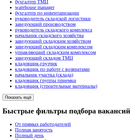
бухгалтер ТМЦ
warehouse manager
бухгалтер по инвентаризации
руководитель складской логистики
заведующий производством
руководитель складского комплекса
начальник складского хозяйства
заведующий складским хозяйством
заведующий складским комплексом
управляющий складским комплексом
заведующий складом ТМЦ
кладовщик-грузчик
кладовщик по работе с возвратами
начальник участка (склада)
кладовщик группы приемки
кладовщик (строительные материалы)
Показать ещё
Быстрые фильтры подбора вакансий
От прямых работодателей
Полная занятость
Полный день