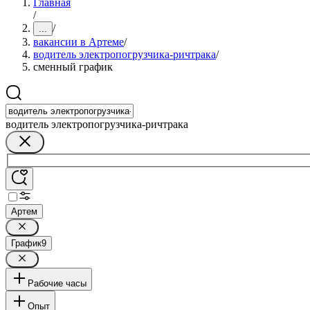
Главная
/
/
...
вакансии в Артеме
/
водитель электропогрузчика-ричтрака
/
сменный график
водитель электропогрузчика-ричтрака
Артем
График
9
Рабочие часы
Опыт