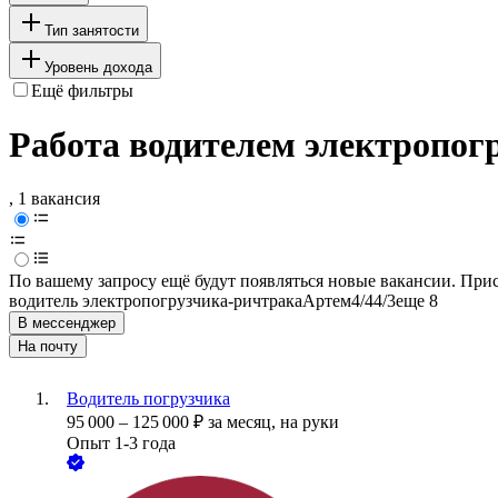
Тип занятости
Уровень дохода
Ещё фильтры
Работа водителем электропог
, 1 вакансия
По вашему запросу ещё будут появляться новые вакансии. При
водитель электропогрузчика-ричтрака
Артем
4/4
4/3
еще 8
В мессенджер
На почту
Водитель погрузчика
95 000
–
125 000
₽
за месяц,
на руки
Опыт 1-3 года