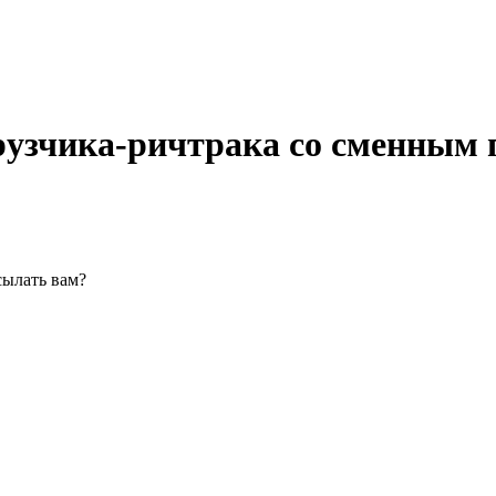
рузчика-ричтрака со сменным
сылать вам?