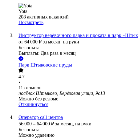
Yota
208
активных вакансий
Посмотреть
Инструктор верёвочного парка и проката в парк «Шты
от
64 000
₽
за месяц,
на руки
Без опыта
Выплаты: Два раза в месяц
Парк Штыковские пруды
4.7
•
11
отзывов
посёлок Штыково, Берёзовая улица, 9с13
Можно без резюме
Откликнуться
Оператор call-центра
56 000
–
64 000
₽
за месяц,
на руки
Без опыта
Можно удалённо