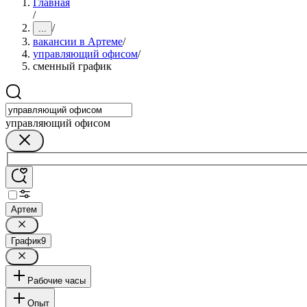
Главная
/
/
...
вакансии в Артеме
/
управляющий офисом
/
сменный график
управляющий офисом
Артем
График
9
Рабочие часы
Опыт