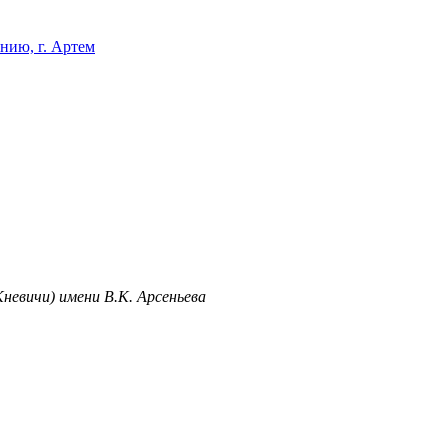
нию, г. Артем
невичи) имени В.К. Арсеньева