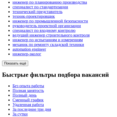
инженер по планированию производства
специалист по стандартизации
технический представитель
техник-проектировщик
инженер по промышленной безопасности
руководитель проектной организации
специалист по входному контролю
ведущий инженер строительного контроля
инженер по испытаниям и измерениям
механик по ремонту складской техники
automation engineer
инженер-эколог
Показать ещё
Быстрые фильтры подбора вакансий
Без опыта работы
Полная занятость
Полный день
Сменный график
Удаленная работа
За последние три дня
За сутки