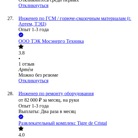
Откликнуться
Инженер по ГСМ / горюче-смазочным материалам (г.
Артем, ТЭЦ)
Опыт 1-3 года
ООО
ТЭК Мосэнерго Техника
3.8
•
1
отзыв
Артём
Можно без резюме
Откликнуться
Инженер по ремонту оборудования
от
82 000
₽
за месяц,
на руки
Опыт 1-3 года
Выплаты: Два раза в месяц
Развлекательный комплекс Tigre de Cristal
4.0