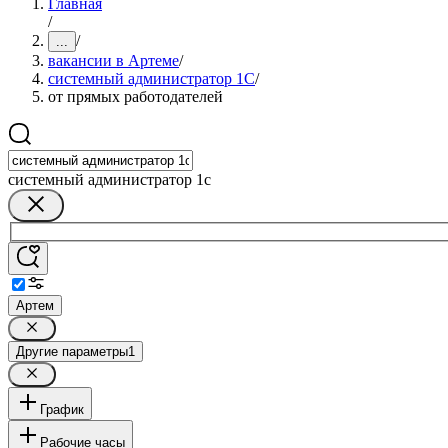
Главная
/
/
...
вакансии в Артеме
/
системный администратор 1С
/
от прямых работодателей
системный администратор 1с
Артем
Другие параметры
1
График
Рабочие часы