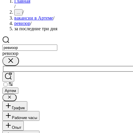
Главная
/
/
...
вакансии в Артеме
/
ревизор
/
за последние три дня
ревизор
Артем
График
Рабочие часы
Опыт