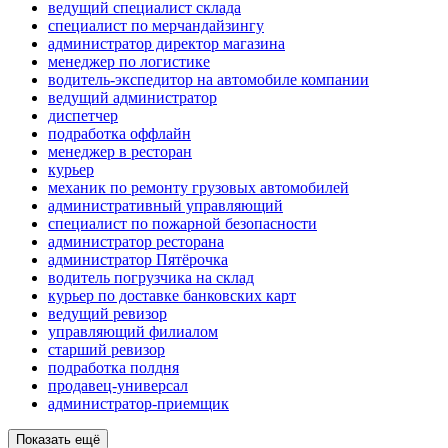
ведущий специалист склада
специалист по мерчандайзингу
администратор директор магазина
менеджер по логистике
водитель-экспедитор на автомобиле компании
ведущий администратор
диспетчер
подработка оффлайн
менеджер в ресторан
курьер
механик по ремонту грузовых автомобилей
административный управляющий
специалист по пожарной безопасности
администратор ресторана
администратор Пятёрочка
водитель погрузчика на склад
курьер по доставке банковских карт
ведущий ревизор
управляющий филиалом
старший ревизор
подработка полдня
продавец-универсал
администратор-приемщик
Показать ещё