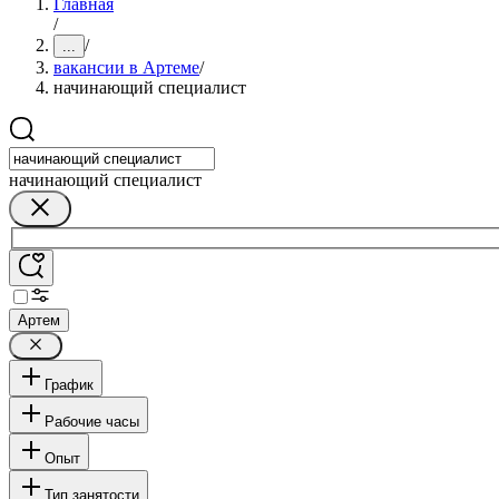
Главная
/
/
...
вакансии в Артеме
/
начинающий специалист
начинающий специалист
Артем
График
Рабочие часы
Опыт
Тип занятости