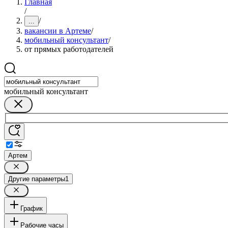
Главная
/
/
...
вакансии в Артеме
/
мобильный консультант
/
от прямых работодателей
мобильный консультант
Артем
Другие параметры
1
График
Рабочие часы