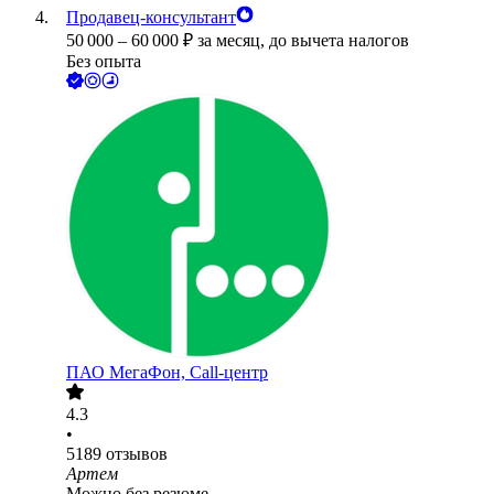
Продавец-консультант
50 000
–
60 000
₽
за месяц,
до вычета налогов
Без опыта
ПАО
МегаФон, Call-центр
4.3
•
5189
отзывов
Артем
Можно без резюме