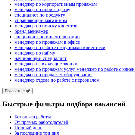
менеджер по корпоративным продажам
менеджер по производству
специалист по продукту
управляющий магазином
менеджер по поиску клиентов
бренд-менеджер
специалист по инвентаризации
менеджер по продажам в офисе
менеджер по работе с крупными клиентами
менеджер по найму
начинающий специалист
менеджер на входящие звонки
менеджер по продажам услуг менеджер по работе с клие
менеджер по продажам оборудования
менеджер отдела по работе с персоналом
Показать ещё
Быстрые фильтры подбора вакансий
Без опыта работы
От прямых работодателей
Полный день
За последние три дня