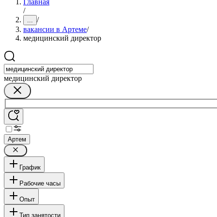
Главная
/
/
...
вакансии в Артеме
/
медицинский директор
медицинский директор
Артем
График
Рабочие часы
Опыт
Тип занятости