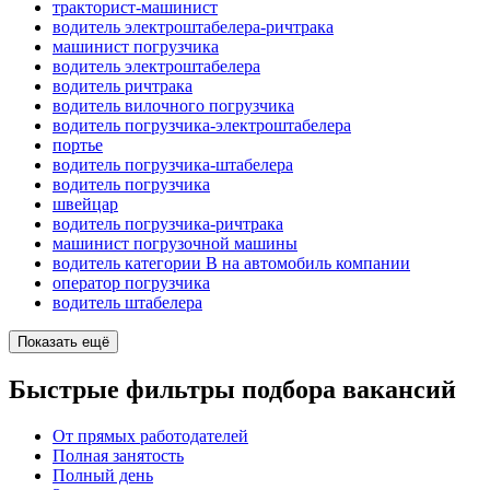
тракторист-машинист
водитель электроштабелера-ричтрака
машинист погрузчика
водитель электроштабелера
водитель ричтрака
водитель вилочного погрузчика
водитель погрузчика-электроштабелера
портье
водитель погрузчика-штабелера
водитель погрузчика
швейцар
водитель погрузчика-ричтрака
машинист погрузочной машины
водитель категории B на автомобиль компании
оператор погрузчика
водитель штабелера
Показать ещё
Быстрые фильтры подбора вакансий
От прямых работодателей
Полная занятость
Полный день