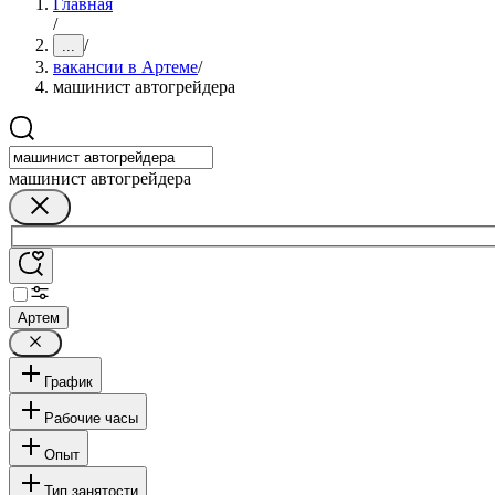
Главная
/
/
...
вакансии в Артеме
/
машинист автогрейдера
машинист автогрейдера
Артем
График
Рабочие часы
Опыт
Тип занятости