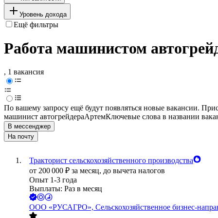
Уровень дохода
Ещё фильтры
Работа машинистом автогрейд
, 1 вакансия
По вашему запросу ещё будут появляться новые вакансии. При
машинист автогрейдера
Артем
Ключевые слова в названии вака
В мессенджер
На почту
Тракторист сельскохозяйственного производства
от
200 000
₽
за месяц,
до вычета налогов
Опыт 1-3 года
Выплаты: Раз в месяц
ООО
«РУСАГРО», Сельскохозяйственное бизнес-напра