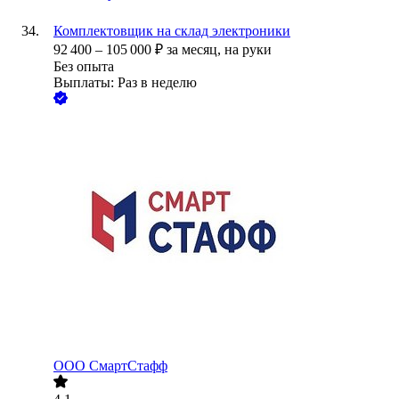
Комплектовщик на склад электроники
92 400
–
105 000
₽
за месяц,
на руки
Без опыта
Выплаты: Раз в неделю
ООО
СмартСтафф