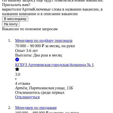
По вашему запросу ещё будут появляться новые вакансии.
Присылать вам?
маркетолог
Артем
Ключевые слова в названии вакансии, в
названии компании и в описании вакансии
В мессенджер
На почту
Вакансии по похожим запросам
Менеджер по подбору персонала
70 000
–
90 000
₽
за месяц,
на руки
Опыт 3-6 лет
Выплаты: Два раза в месяц
КГБУЗ Артемовская городская больница № 1
3.0
•
4
отзыва
Артём, Партизанская улица, 13Б
Откликнитесь среди первых
Откликнуться
Менеджер по продажам
160 000
–
480 000
₽
за месяц,
на руки