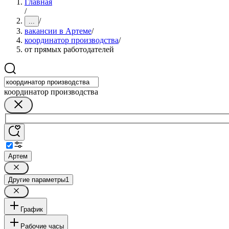
Главная
/
/
...
вакансии в Артеме
/
координатор производства
/
от прямых работодателей
координатор производства
Артем
Другие параметры
1
График
Рабочие часы