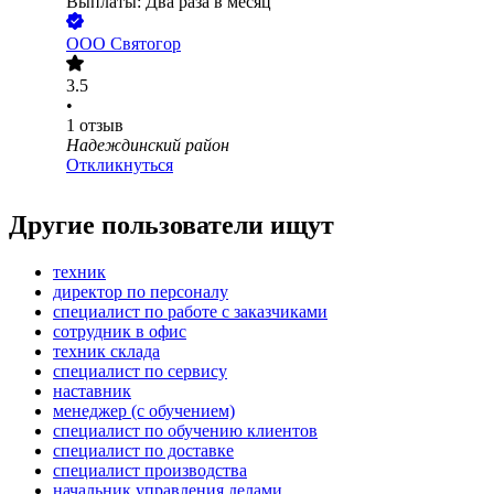
Выплаты: Два раза в месяц
ООО
Святогор
3.5
•
1
отзыв
Надеждинский район
Откликнуться
Другие пользователи ищут
техник
директор по персоналу
специалист по работе с заказчиками
сотрудник в офис
техник склада
специалист по сервису
наставник
менеджер (с обучением)
специалист по обучению клиентов
специалист по доставке
специалист производства
начальник управления делами