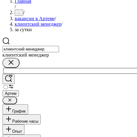
Главная
/
/
...
вакансии в Артеме
/
клиентский менеджер
/
за сутки
клиентский менеджер
Артем
График
Рабочие часы
Опыт