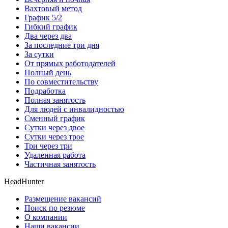
Вахтовый метод
График 5/2
Гибкий график
Два через два
За последние три дня
За сутки
От прямых работодателей
Полный день
По совместительству
Подработка
Полная занятость
Для людей с инвалидностью
Сменный график
Сутки через двое
Сутки через трое
Три через три
Удаленная работа
Частичная занятость
HeadHunter
Размещение вакансий
Поиск по резюме
О компании
Наши вакансии