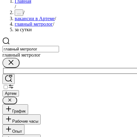
Главная
/
/
...
вакансии в Артеме
/
главный метролог
/
за сутки
главный метролог
Артем
График
Рабочие часы
Опыт