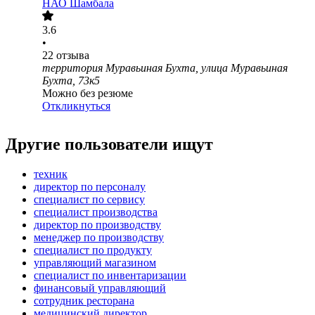
НАО Шамбала
3.6
•
22
отзыва
территория Муравьиная Бухта, улица Муравьиная
Бухта, 73к5
Можно без резюме
Откликнуться
Другие пользователи ищут
техник
директор по персоналу
специалист по сервису
специалист производства
директор по производству
менеджер по производству
специалист по продукту
управляющий магазином
специалист по инвентаризации
финансовый управляющий
сотрудник ресторана
медицинский директор