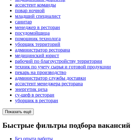
ассистент команды
повар ночной
младший специалист
санитар
менеджер в ресторан
посудомойщица
помощник технолога
уборщик территорий
администратор ресторана
медицинский юрист
рабочий по благоустройству территории
техник по учету сырья и готовой продукции
пекарь на производство
администратор службы доставки
ассистент менеджера ресторана
энергетик цеха
су-шеф в ресторан
уборщик в ресторан
Показать ещё
Быстрые фильтры подбора вакансий
Без опыта работы