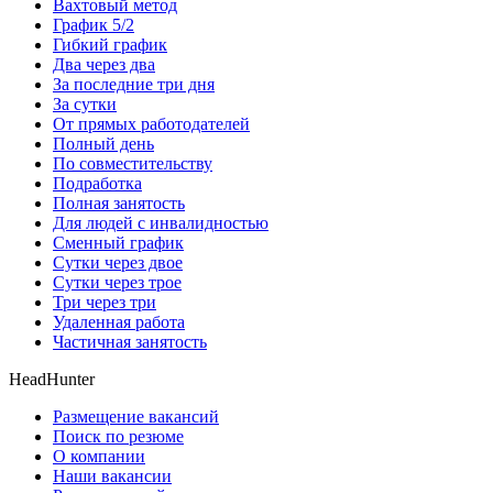
Вахтовый метод
График 5/2
Гибкий график
Два через два
За последние три дня
За сутки
От прямых работодателей
Полный день
По совместительству
Подработка
Полная занятость
Для людей с инвалидностью
Сменный график
Сутки через двое
Сутки через трое
Три через три
Удаленная работа
Частичная занятость
HeadHunter
Размещение вакансий
Поиск по резюме
О компании
Наши вакансии