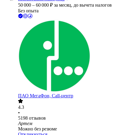
50 000
–
60 000
₽
за месяц,
до вычета налогов
Без опыта
ПАО
МегаФон, Call-центр
4.3
•
5198
отзывов
Артем
Можно без резюме
Откликнуться