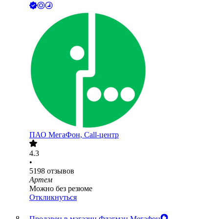
ПАО
МегаФон, Call-центр
4.3
•
5198
отзывов
Артем
Можно без резюме
Откликнуться
Продавец в магазин Флагман Мегафон