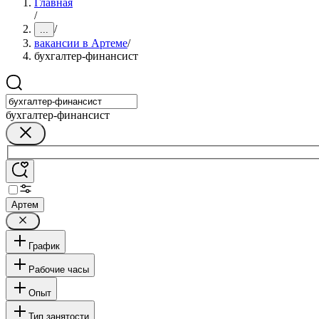
Главная
/
/
...
вакансии в Артеме
/
бухгалтер-финансист
бухгалтер-финансист
Артем
График
Рабочие часы
Опыт
Тип занятости