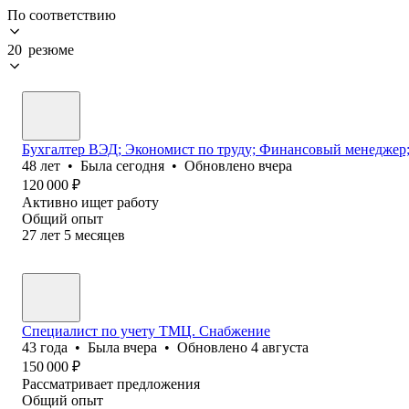
По соответствию
20 резюме
Бухгалтер ВЭД; Экономист по труду; Финансовый менеджер;
48
лет
•
Была
сегодня
•
Обновлено
вчера
120 000
₽
Активно ищет работу
Общий опыт
27
лет
5
месяцев
Специалист по учету ТМЦ. Снабжение
43
года
•
Была
вчера
•
Обновлено
4 августа
150 000
₽
Рассматривает предложения
Общий опыт