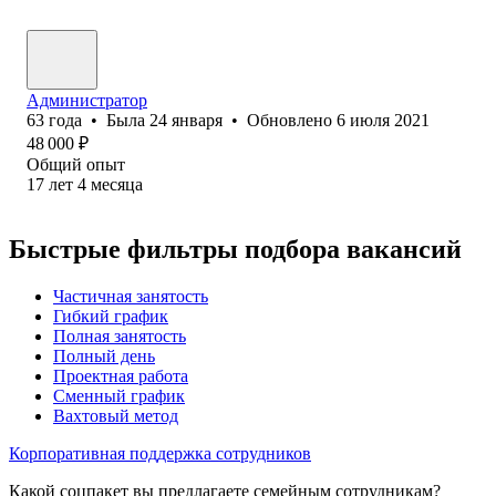
Администратор
63
года
•
Была
24 января
•
Обновлено
6 июля 2021
48 000
₽
Общий опыт
17
лет
4
месяца
Быстрые фильтры подбора вакансий
Частичная занятость
Гибкий график
Полная занятость
Полный день
Проектная работа
Сменный график
Вахтовый метод
Корпоративная поддержка сотрудников
Какой соцпакет вы предлагаете семейным сотрудникам?