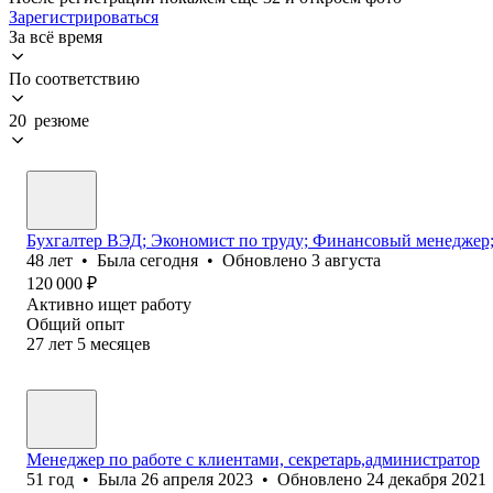
Зарегистрироваться
За всё время
По соответствию
20 резюме
Бухгалтер ВЭД; Экономист по труду; Финансовый менеджер;
48
лет
•
Была
сегодня
•
Обновлено
3 августа
120 000
₽
Активно ищет работу
Общий опыт
27
лет
5
месяцев
Менеджер по работе с клиентами, секретарь,администратор
51
год
•
Была
26 апреля 2023
•
Обновлено
24 декабря 2021