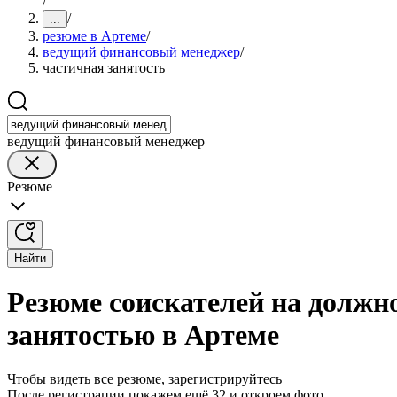
/
/
...
резюме в Артеме
/
ведущий финансовый менеджер
/
частичная занятость
ведущий финансовый менеджер
Резюме
Найти
Резюме соискателей на должн
занятостью в Артеме
Чтобы видеть все резюме, зарегистрируйтесь
После регистрации покажем ещё 32 и откроем фото