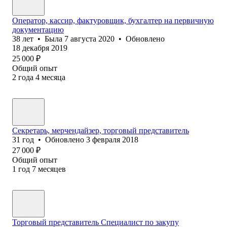
Оператор, кассир, фактуровщик, бухгалтер на первичную
документацию
38
лет
•
Была
7 августа 2020
•
Обновлено
18 декабря 2019
25 000
₽
Общий опыт
2
года
4
месяца
Секретарь, мерчендайзер, торговый представитель
31
год
•
Обновлено
3 февраля 2018
27 000
₽
Общий опыт
1
год
7
месяцев
Торговый представитель Специалист по закупу