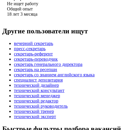
Не ищет работу
Общий опыт
18
лет
3
месяца
Другие пользователи ищут
вечерний секретарь
пресс-секретарь
секретарь-референт
секретарь-переводчик
секретарь генерального директора
секретарь на ресепшн
секретарь со знанием английского языка
специалист депозитария
технический дизайнер
технический консультант
технический менеджер
технический редактор
технический руководитель
технический тренер
технический эксперт
Быстрые фильтры подбора вакансий