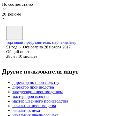
По соответствию
20 резюме
торговый представитель, мерчендайзер
51
год
•
Обновлено
28 ноября 2017
Общий опыт
28
лет
10
месяцев
Другие пользователи ищут
директор по производству
директор производства
заведующий производством
мастер производства
мастер швейного производства
начальник производства
начальник цеха
начальник швейного цеха