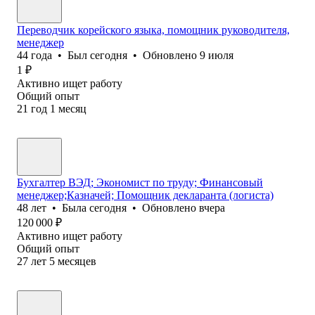
Переводчик корейского языка, помощник руководителя,
менеджер
44
года
•
Был
сегодня
•
Обновлено
9 июля
1
₽
Активно ищет работу
Общий опыт
21
год
1
месяц
Бухгалтер ВЭД; Экономист по труду; Финансовый
менеджер;Казначей; Помощник декларанта (логиста)
48
лет
•
Была
сегодня
•
Обновлено
вчера
120 000
₽
Активно ищет работу
Общий опыт
27
лет
5
месяцев