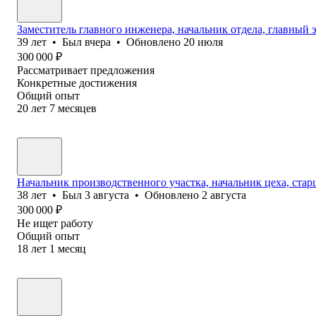
Заместитель главного инженера, начальник отдела, главный 
39
лет
•
Был
вчера
•
Обновлено
20 июля
300 000
₽
Рассматривает предложения
Конкретные достижения
Общий опыт
20
лет
7
месяцев
Начальник производственного участка, начальник цеха, стар
38
лет
•
Был
3 августа
•
Обновлено
2 августа
300 000
₽
Не ищет работу
Общий опыт
18
лет
1
месяц