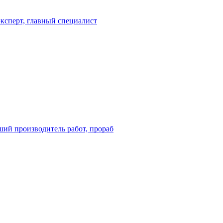
эксперт, главный специалист
ший производитель работ, прораб