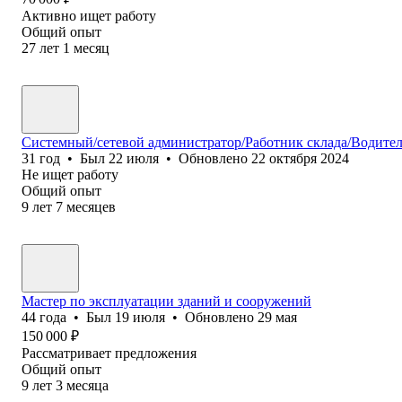
Активно ищет работу
Общий опыт
27
лет
1
месяц
Системный/сетевой администратор/Работник склада/Водите
31
год
•
Был
22 июля
•
Обновлено
22 октября 2024
Не ищет работу
Общий опыт
9
лет
7
месяцев
Мастер по эксплуатации зданий и сооружений
44
года
•
Был
19 июля
•
Обновлено
29 мая
150 000
₽
Рассматривает предложения
Общий опыт
9
лет
3
месяца