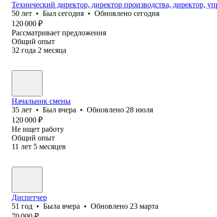
Технический директор, директор производства, директор, 
50
лет
•
Был
сегодня
•
Обновлено
сегодня
120 000
₽
Рассматривает предложения
Общий опыт
32
года
2
месяца
Начальник смены
35
лет
•
Был
вчера
•
Обновлено
28 июля
120 000
₽
Не ищет работу
Общий опыт
11
лет
5
месяцев
Диспетчер
51
год
•
Была
вчера
•
Обновлено
23 марта
70 000
₽