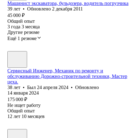
Машинист экскаватора, бульдозера, водитель погрузчика
39
лет
•
Обновлено
2 декабря 2011
45 000
₽
Общий опыт
3
года
3
месяца
Другие резюме
Ещё 1 резюме
Сервисный Инженер, Механик по ремонту и
обслуживанию Дорожно-строительной техники, Мастер
цеха.
38
лет
•
Был
24 апреля 2024
•
Обновлено
14 января 2024
175 000
₽
Не ищет работу
Общий опыт
12
лет
10
месяцев