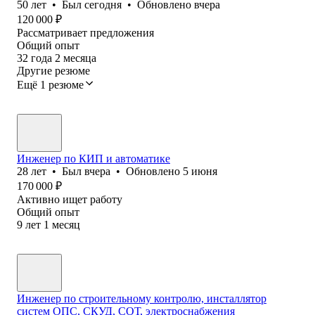
50
лет
•
Был
сегодня
•
Обновлено
вчера
120 000
₽
Рассматривает предложения
Общий опыт
32
года
2
месяца
Другие резюме
Ещё 1 резюме
Инженер по КИП и автоматике
28
лет
•
Был
вчера
•
Обновлено
5 июня
170 000
₽
Активно ищет работу
Общий опыт
9
лет
1
месяц
Инженер по строительному контролю, инсталлятор
систем ОПС, СКУД, СОТ, электроснабжения