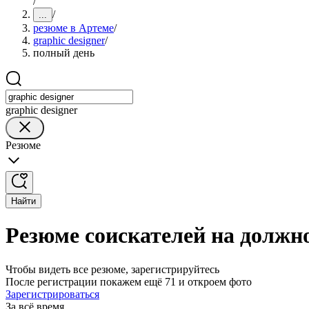
/
/
...
резюме в Артеме
/
graphic designer
/
полный день
graphic designer
Резюме
Найти
Резюме соискателей на должно
Чтобы видеть все резюме, зарегистрируйтесь
После регистрации покажем ещё 71 и откроем фото
Зарегистрироваться
За всё время