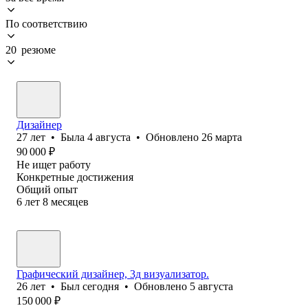
По соответствию
20 резюме
Дизайнер
27
лет
•
Была
4 августа
•
Обновлено
26 марта
90 000
₽
Не ищет работу
Конкретные достижения
Общий опыт
6
лет
8
месяцев
Графический дизайнер, 3д визуализатор.
26
лет
•
Был
сегодня
•
Обновлено
5 августа
150 000
₽