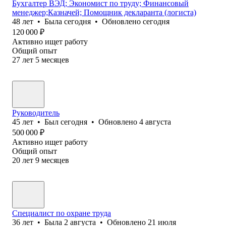
Бухгалтер ВЭД; Экономист по труду; Финансовый
менеджер;Казначей; Помощник декларанта (логиста)
48
лет
•
Была
сегодня
•
Обновлено
сегодня
120 000
₽
Активно ищет работу
Общий опыт
27
лет
5
месяцев
Руководитель
45
лет
•
Был
сегодня
•
Обновлено
4 августа
500 000
₽
Активно ищет работу
Общий опыт
20
лет
9
месяцев
Специалист по охране труда
36
лет
•
Была
2 августа
•
Обновлено
21 июля