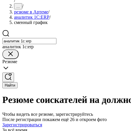
/
/
...
резюме в Артеме
/
аналитик 1С:ERP
/
сменный график
аналитик 1с:erp
Резюме
Найти
Резюме соискателей на должн
Чтобы видеть все резюме, зарегистрируйтесь
После регистрации покажем ещё 26 и откроем фото
Зарегистрироваться
За всё время