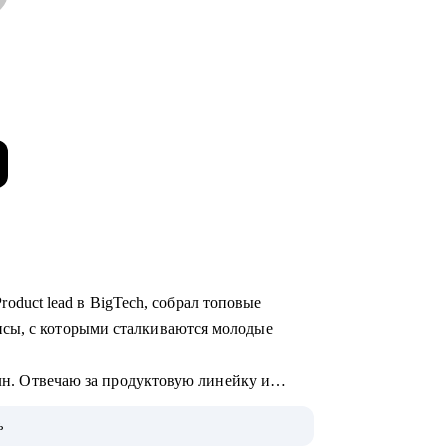
 Product lead в BigTech, собрал топовые
сы, с которыми сталкиваются молодые
млн. Отвечаю за продуктовую линейку и
ь
однять грейд и зарплату.