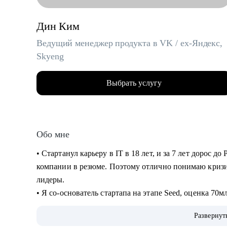
Дин Ким
Ведущий менеджер продукта в VK / ex-Яндекс,
Skyeng
Выбрать услугу
Обо мне
• Стартанул карьеру в IT в 18 лет, и за 7 лет дорос до
компании в резюме. Поэтому отлично понимаю кризи
лидеры.
• Я со-основатель стартапа на этапе Seed, оценка 70
создание лучшей команды (по моему мнению).
Развернут
• За год помог более 10 специалистам найти работу, п