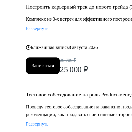
• Владельцам стартапов, которые собирают команду, 
Построить карьерный трек до нового грейда (
• Project-менеджерам и маркетологам, кто хочет пере
Комплекс из 3-х встреч для эффективного построен
Развернуть
Ближайшая запись
8 августа 2026
29 700
₽
Записаться
25 000
₽
Тестовое собеседование на роль Product-мене
Проведу тестовое собеседование на вакансию прод
рекомендации, как продавать свои сильные сторон
Развернуть