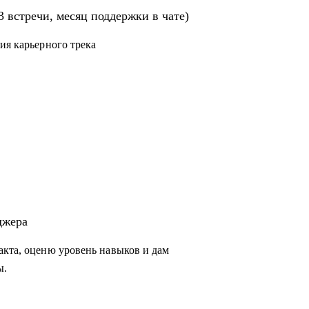
строят процессы
3 встречи, месяц поддержки в чате)
йти в продукт и вырасти в зарплате
ия карьерного трека
джера
акта, оценю уровень навыков и дам
ы.