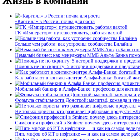
Жизнь в компании
«Каргилл» в России: почва для роста
ГК «Император»: путешествовать, работая вахтой
Больше чем работа: как устроены сообщества Билайна
Немалый бизнес: как менеджеры ММБ Альфа-Банка помо
Помощь не по скрипту: 5 историй поддержки и представ
Как работают в контакт-центре Альфа-Банка: богатый жи
Мобильный банкир в Альфа-Банке: профессия для актив
Формула стабильности Донстрой: масштаб, команда и уве
Не только юристы: кто развивает цифровые продукты «Ле
Симфония профессий в Sminex: почему здесь интересно н
Пять мифов об ИТ в нефтянке — и как на самом деле работ