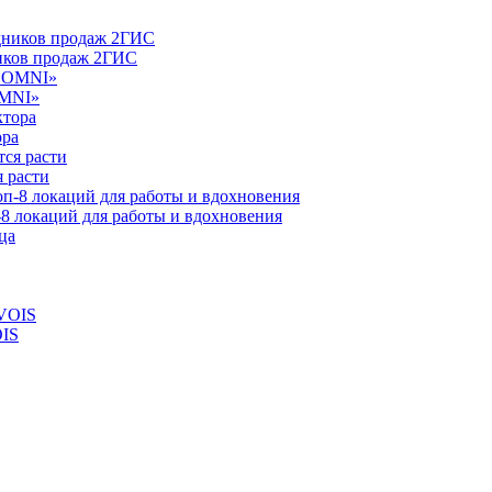
ников продаж 2ГИС
OMNI»
ора
 расти
-8 локаций для работы и вдохновения
OIS