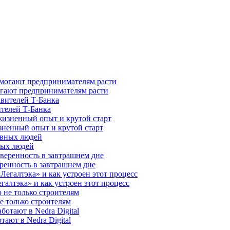
гают предпринимателям расти
ителей Т-Банка
зненный опыт и крутой старт
ных людей
ренность в завтрашнем дне
галтэка» и как устроен этот процесс
е только строителям
ают в Nedra Digital