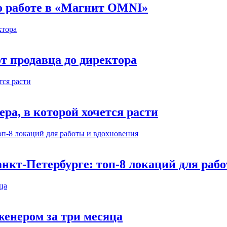
 о работе в «Магнит OMNI»
т продавца до директора
а, в которой хочется расти
нкт-Петербурге: топ-8 локаций для раб
енером за три месяца