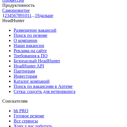
Профессии
Продуктивность
Саморазвитие
1
2
3
4
5
6
7
8
9
10
11
...
19
дальше
HeadHunter
Размещение вакансий
Поиск по резюме
О компании
Наши вакансии
Реклама на сайте
Требования к ПО
Безопасный HeadHunter
HeadHunter API
Партнерам
Инвесторам
Каталог компаний
Поиск по вакансиям в Артеме
Сетка: соцсеть для нетворкинга
Соискателям
hh PRO
Готовое резюме
Все сервисы
Хочу у вас работать