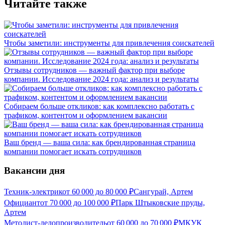
Читайте также
Чтобы заметили: инструменты для привлечения соискателей
Отзывы сотрудников — важный фактор при выборе
компании. Исследование 2024 года: анализ и результаты
Собираем больше откликов: как комплексно работать с
трафиком, контентом и оформлением вакансии
Ваш бренд — ваша сила: как брендированная страница
компании помогает искать сотрудников
Вакансии дня
Техник-электрик
от
60 000
до
80 000
₽
Сангурай, Артем
Официант
от
70 000
до
100 000
₽
Парк Штыковские пруды,
Артем
Методист-делопроизводитель
от
60 000
до
70 000
₽
МКУК