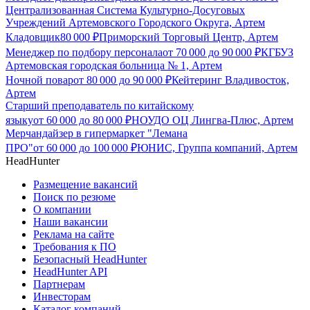
Централизованная Система Культурно-Досуговых
Учреждений Артемовского Городского Округа, Артем
Кладовщик
80 000
₽
Приморский Торговый Центр, Артем
Менеджер по подбору персонала
от
70 000
до
90 000
₽
КГБУЗ
Артемовская городская больница № 1, Артем
Ночной повар
от
80 000
до
90 000
₽
Кейтеринг Владивосток,
Артем
Старший преподаватель по китайскому
языку
от
60 000
до
80 000
₽
НОУДО ОЦ Лингва-Плюс, Артем
Мерчандайзер в гипермаркет "Лемана
ПРО"
от
60 000
до
100 000
₽
ЮНИС, Группа компаний, Артем
HeadHunter
Размещение вакансий
Поиск по резюме
О компании
Наши вакансии
Реклама на сайте
Требования к ПО
Безопасный HeadHunter
HeadHunter API
Партнерам
Инвесторам
Каталог компаний