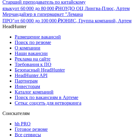
Старший преподаватель по китайскому
языку
от
60 000
до
80 000
₽
НОУДО ОЦ Лингва-Плюс, Артем
Мерчандайзер в гипермаркет "Лемана
ПРО"
от
60 000
до
100 000
₽
ЮНИС, Группа компаний, Артем
HeadHunter
Размещение вакансий
Поиск по резюме
О компании
Наши вакансии
Реклама на сайте
Требования к ПО
Безопасный HeadHunter
HeadHunter API
Партнерам
Инвесторам
Каталог компаний
Поиск по вакансиям в Артеме
Сетка: соцсеть для нетворкинга
Соискателям
hh PRO
Готовое резюме
Все сервисы