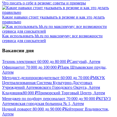
Что писать о себе в резюме: советы и примеры
Какие навыки стоит указывать в резюме и как это делать
правильно
Как использовать hh.ru по максимуму: все возможности
сервиса для соискателей
Вакансии дня
Техник-электрик
от
60 000
до
80 000
₽
Сангурай, Артем
Официант
от
70 000
до
100 000
₽
Парк Штыковские пруды,
Артем
Методист-делопроизводитель
от
60 000
до
70 000
₽
МКУК
Централизованная Система Культурно-Досуговых
Учреждений Артемовского Городского Округа, Артем
Кладовщик
80 000
₽
Приморский Торговый Центр, Артем
Менеджер по подбору персонала
от
70 000
до
90 000
₽
КГБУЗ
Артемовская городская больница № 1, Артем
Ночной повар
от
80 000
до
90 000
₽
Кейтеринг Владивосток,
Артем